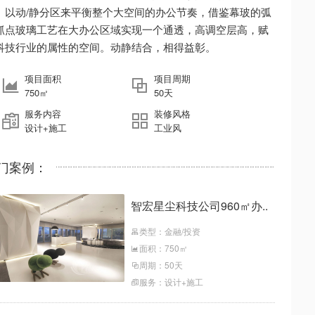
。以动/静分区来平衡整个大空间的办公节奏，借鉴幕玻的弧
抓点玻璃工艺在大办公区域实现一个通透，高调空层高，赋
科技行业的属性的空间。动静结合，相得益彰。
项目面积
项目周期
750㎡
50天
服务内容
装修风格
设计+施工
工业风
门案例：
智宏星尘科技公司960㎡办..
类型：金融/投资
面积：750㎡
周期：50天
服务：设计+施工